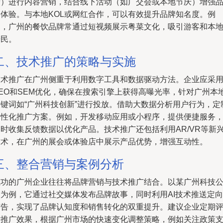
音）进行内容营销，结合线下活动（如广交会或本地节庆）增强
牌体验。与本地KOL或网红合作，可以有效提升品牌知名度。例
如，广州的餐饮品牌常通过短视频展示粤菜文化，吸引游客和本
居民。
二、技术推广的策略与实施
技术推广在广州侧重于利用数字工具和数据驱动方法。企业应采
SEO和SEM优化，确保在搜索引擎上获得高曝光率，针对广州本
关键词如“广州科技创新”进行投放。借助大数据分析用户行为，定
个性化推广方案。例如，开发移动应用或小程序，提供便捷服务
同时收集反馈数据以优化产品。技术推广还包括利用AR/VR等新
技术，在广州的展会或体验店中展示产品优势，增强互动性。
三、整合营销与案例分析
成功的广州企业往往将品牌营销与技术推广结合。以某广州科技
司为例，它通过社交媒体发布品牌故事，同时利用AI技术推送定向
广告，实现了品牌认知度和销售转化的双重提升。建议企业定期
估推广效果，根据广州市场的快速变化调整策略，例如关注政策