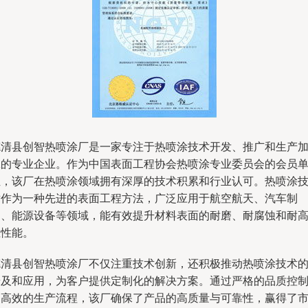
德清县创智热喷涂厂是一家专注于热喷涂技术开发、推广和生产
工的专业企业。作为中国表面工程协会热喷涂专业委员会的会员
位，该厂在热喷涂领域拥有深厚的技术积累和行业认可。热喷涂
术作为一种先进的表面工程方法，广泛应用于航空航天、汽车制
造、能源设备等领域，能有效提升材料表面的耐磨、耐腐蚀和耐
温性能。
德清县创智热喷涂厂不仅注重技术创新，还积极推动热喷涂技术
普及和应用，为客户提供定制化的解决方案。通过严格的品质控
和高效的生产流程，该厂确保了产品的高质量与可靠性，赢得了