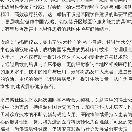
博士级男科专家驻诊或远程会诊，确保患者能够享受到与国际接
的精准、高效诊疗服务。这一举措不仅是医院学科建设的重要里
碑，更是响应‘健康中国’战略、切实提升区域医疗服务能力的具体
践，有望显著改善本地男性患者的就医体验与健康结局。
此次峰会与揭牌仪式，突出了‘技术推广’的核心目标。通过学术交
与中心落地双轮驱动，成功将国际先进的男科诊疗技术、管理理
引入衡水。这不仅有助于提升本院医护人员的专业素养与技术能
力，通过后续的培训与临床带教，更能辐射影响本地区相关医疗
构的服务水平。技术的推广与应用，最终将惠及广大患者，通过
早的诊断、更优的治疗，减轻疾病负担，提升生活质量，从而为‘
福衡水’的建设贡献健康基石。
衡水男博仕医院将以此次国际学术峰会为契机，以新揭牌的博士
会诊中心为支点，持续深化国际交流合作，加强学科人才培养，
动男科诊疗技术的不断创新与规范应用。医院将继续秉持以患者
中心的服务理念，努力将先进的医疗科技转化为百姓触手可及的
康福祉，为保障男性健康、促进家庭和谐与社会发展做出更大贡