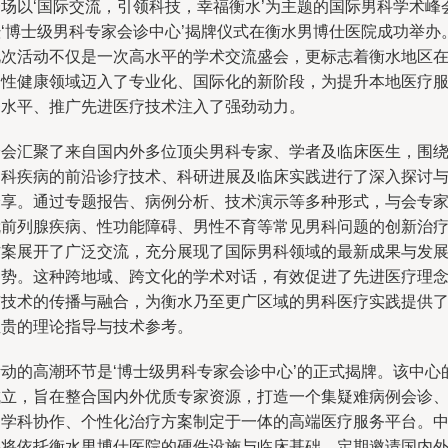
一场以‘国际交流，引领科技，幸福衡水’为主题的国际男科学术峰
暨‘博士级男科专家会诊中心’揭牌仪式在衡水男博仕医院成功举办
此次活动不仅是一次高水平的学术交流盛会，更标志着衡水地区
男性健康领域迈入了专业化、国际化的新阶段，为提升本地医疗
务水平、推广先进医疗技术注入了强劲动力。
峰会汇聚了来自国内外多位顶尖男科专家、学者及临床医生，围
男科疾病的前沿诊疗技术、科研进展及临床实践进行了深入探讨
分享。通过专题报告、病例分析、技术演示等多种形式，与会专
就前列腺疾病、性功能障碍、男性不育等常见男科问题的创新治
方案展开了广泛交流，充分展现了国际男科领域的最新成果与发
趋势。这种跨地域、跨文化的学术对话，有效促进了先进医疗理
与技术的传播与融合，为衡水乃至更广区域的男科医疗实践提供
宝贵的理论指导与技术参考。
活动的高潮环节是‘博士级男科专家会诊中心’的正式揭牌。该中心
成立，旨在整合国内外优质专家资源，打造一个集疑难病例会诊
多学科协作、个性化治疗方案制定于一体的高端医疗服务平台。
心将依托衡水男博仕医院的硬件设施与临床基础，定期邀请国内