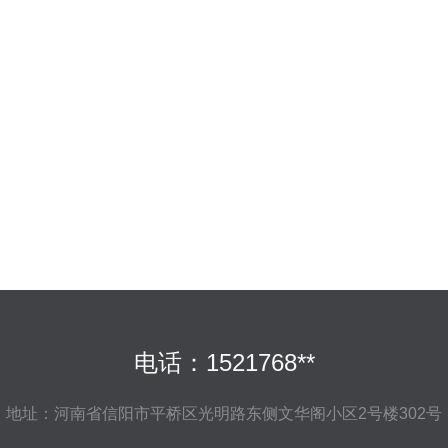
电话：1521768**
地址：河南省信阳市平桥区光明路东侧文华阁小区2号楼302号