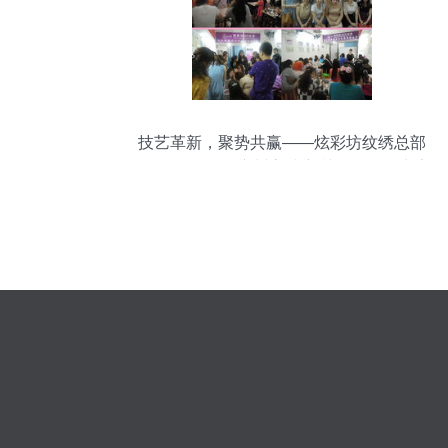
技艺革新，聚势共赢——炫彩坊纹绣总部
2016年第31届广州高端密训会暨XCF生态
眉专利技术全国巡礼