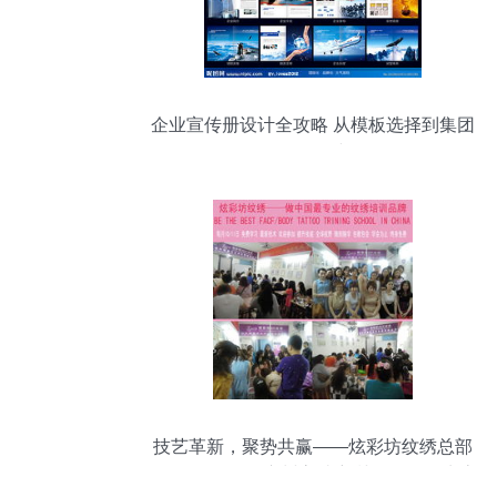
企业宣传册设计全攻略 从模板选择到集团
形象构建
技艺革新，聚势共赢——炫彩坊纹绣总部
2016年第31届广州高端密训会暨XCF生态