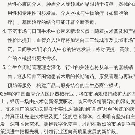
构性心脏病介入、肿瘤介入等领域的界限趋于模糊，器械的
用性和专用性同步发展。介入器械与生物治疗（如细胞治
疗）、基因治疗的结合可能开辟全新赛道。
下沉市场与日间手术中心带来新增长点：随着技术普及和产
性价比提升，血管介入治疗将加速向二三线城市及县域市场
沉。日间手术/门诊介入中心的快速发展，将对便捷、高效、
全的器械提出更大需求。
全生命周期管理理念深化：行业的关注点将从单一的器械销
售，逐步延伸至围绕患者术后的长期随访、康复管理与再狭
预防等服务，构建产品与服务结合的全生态商业模式。
2025年的中国血管介入医疗器械行业，将在市场规模持续扩大的
础上，经历一场由技术创新深度驱动、临床需求精细导向的深刻
。技术推广的成功关键在于实现从“跟跑”到“并跑”乃至“领跑”的跨
越，并真正让先进技术惠及更广泛的患者群体。企业唯有坚持自
研发、深耕临床需求、拥抱数字化变革，才能在激烈的市场竞争
政策演进中把握先机，引领行业迈向高质量发展的新阶段。