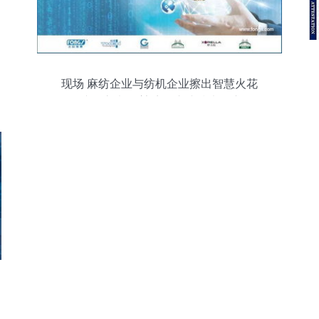
现场 麻纺企业与纺机企业擦出智慧火花
2017纺织之光 白鲨境泉麻纺技术推广会，
前沿技术听不够