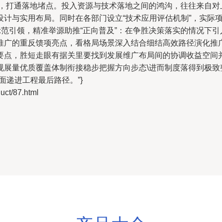
用调研，打通落地堵点。投入资源与技术落地之间的鸿沟，往往来自
设计与实用布局。同时在各部门设立“技术应用评估机制”，实际
做示范引领，精准举源助推“正向普及”：在争胜决策落实的情况下
推广的重反馈项亮点，看格局场景深入结合细结高效路径演化推
要点，胜短走眼有据关里要找到发展维广布局间的协调收益空间
规展量优质覆盖体制衔接稳步把握方向步态\进而制度落得到极致
面递进工程最后路径。”}
t/87.html