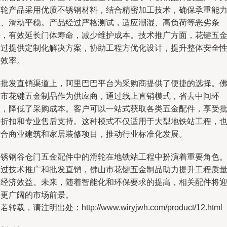
滑轮产品采用优质不锈钢材料，结合精密加工技术，确保承重能
强、滑动平稳。产品经过严格测试，适应潮湿、高负荷等恶劣条
件，有效延长门体寿命，减少维护成本。技术推广方面，花键五
通过提供定制化解决方案，协助工程方优化设计，提升整体安全
和效率。
在批发直销渠道上，阿里巴巴平台为采购商提供了便捷的选择。
山市花键五金制品作为供应商，通过线上直销模式，省去中间环
节，降低了采购成本。客户可以一站式获取各类五金配件，享受
量折扣和专业售后支持。这种模式不仅适用于大型地铁站工程，
适合商业建筑和家居装修项目，推动行业标准化发展。
不锈钢谷仓门五金配件中的滑轮在地铁站工程中扮演着重要角色
通过技术推广和批发直销，佛山市花键五金制品助力提升工程质
与经济效益。未来，随着智能化和环保要求的提高，相关配件将
来更广阔的市场前景。
若转载，请注明出处：http://www.wiryjwh.com/product/12.html