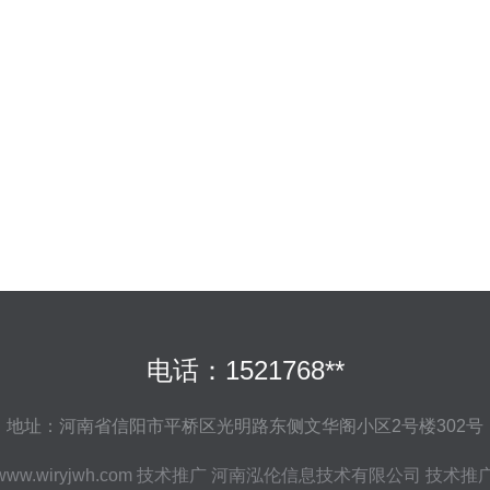
电话：1521768**
地址：河南省信阳市平桥区光明路东侧文华阁小区2号楼302号
www.wiryjwh.com
技术推广
河南泓伦信息技术有限公司
技术推