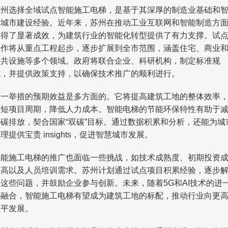
苏州选择全域试点智能施工电梯，是基于其深厚的制造业基础和
慧城市建设经验。近年来，苏州在推动工业互联网和智能制造方
取得了显著成效，为建筑行业的智能化转型提供了有力支撑。试
工作将从重点工程起步，逐步扩展到全市范围，涵盖住宅、商业
公共设施等多个领域。政府将联合企业、科研机构，制定标准规
范，并提供政策支持，以确保技术推广的顺利进行。
这一举措的预期效益是多方面的。它将提高建筑工地的整体效率
缩短项目周期，降低人力成本。智能电梯的节能环保特性有助于
少碳排放，契合国家“双碳”目标。通过数据积累和分析，还能为城
理提供宝贵 insights，促进智慧城市发展。
智能施工电梯的推广也面临一些挑战，如技术成熟度、初期投资
本高以及人员培训需求。苏州计划通过试点项目积累经验，逐步
决这些问题，并鼓励企业参与创新。未来，随着5G和AI技术的进
步融合，智能施工电梯有望成为建筑工地的标配，推动行业向更
水平发展。