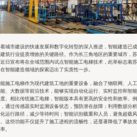
随着城市建设的快速发展和数字化转型的深入推进，智能建造已
为建筑行业提质增效的关键路径。作为长三角地区的重要城市，
州近日宣布将在全域范围内试点智能施工电梯技术，此举标志着
州在智能建造领域的探索迈出了实质性一步。
智能施工电梯作为现代建筑工地的重要设备，融合了物联网、人
智能、大数据等前沿技术，能够实现自动化运行、实时监控和智
调度。相比传统施工电梯，智能版本具有更高的安全性和效率。
如，通过传感器实时监测设备状态，预防潜在故障；利用数据分
优化运行路径，减少等待时间；智能识别载重和人员，避免超载
险。这些功能不仅提升了施工进程的流畅性，还显著降低了事故
生率。